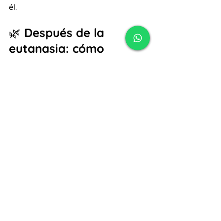
él.
🌿 Después de la 
eutanasia: cómo 
despedirte de forma 
significativa
Muchos tutores encuentran consuelo 
en hacer un pequeño ritual:
Escribirle una carta,
Encender una vela,
Armar un altar sencillo,
Mirar fotos y recordar,
Plantar una flor o una semilla.
Todo esto ayuda a transformar el 